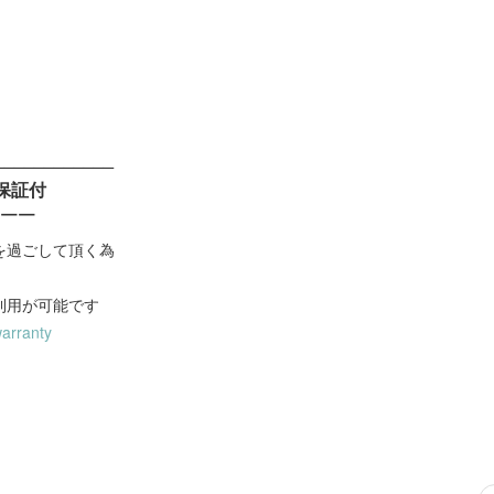
！
______
____
__
保証付
￣￣
を過ごして頂く為
利用が可能です
warranty