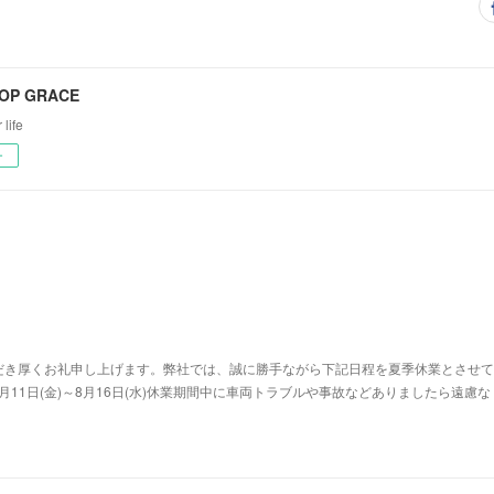
OP GRACE
 life
ー
だき厚くお礼申し上げます。弊社では、誠に勝手ながら下記日程を夏季休業とさせて
8月11日(金)～8月16日(水)休業期間中に車両トラブルや事故などありましたら遠慮