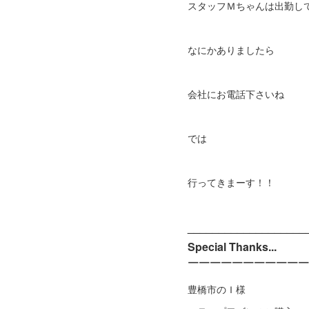
スタッフＭちゃんは出勤し
なにかありましたら
会社にお電話下さいね
では
行ってきまーす！！
___________________
Special Thanks...
￣￣￣￣￣￣￣￣￣￣￣
豊橋市のＩ様