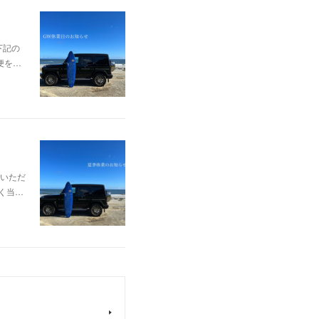
下記の
不便を…
いただ
なく当…