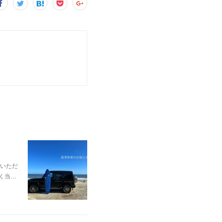
いただ
なく当…