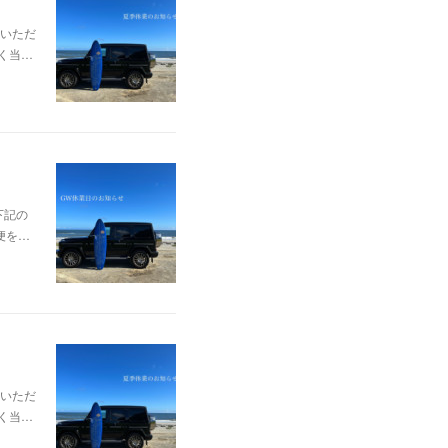
いただ
なく当…
下記の
不便を…
いただ
なく当…