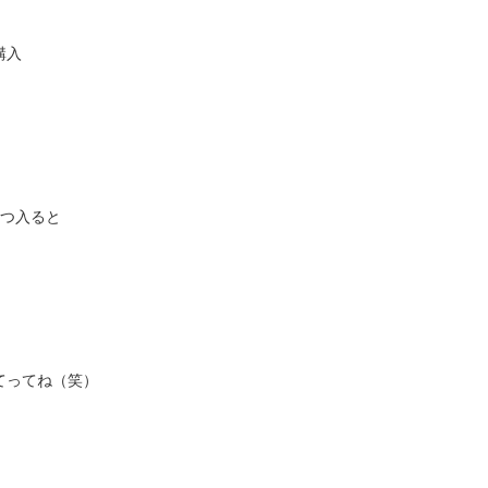
購入
4つ入ると
てってね（笑）