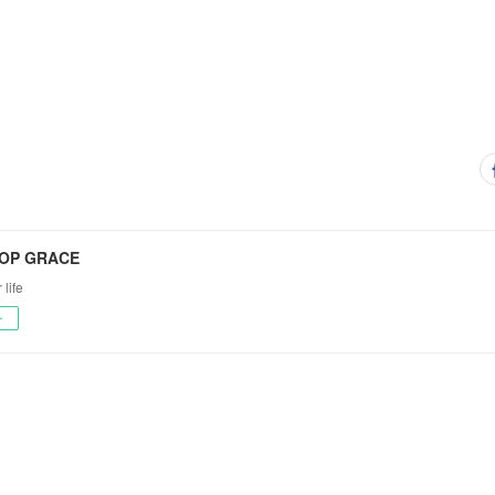
OP GRACE
 life
ー