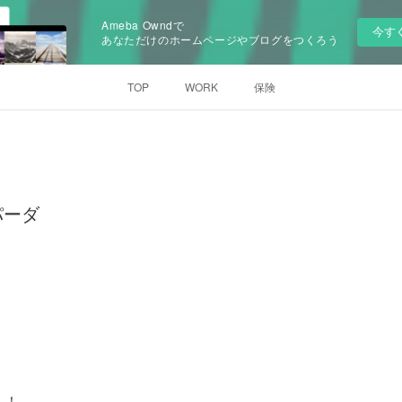
Ameba Owndで
今す
あなただけのホームページやブログをつくろう
TOP
WORK
保険
パーダ
ん！