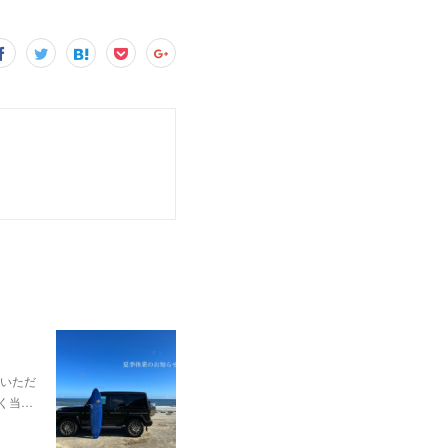
いただ
なく当…