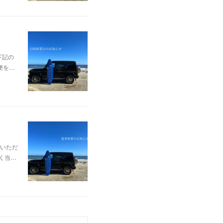
下記の
不便を…
いただ
なく当…