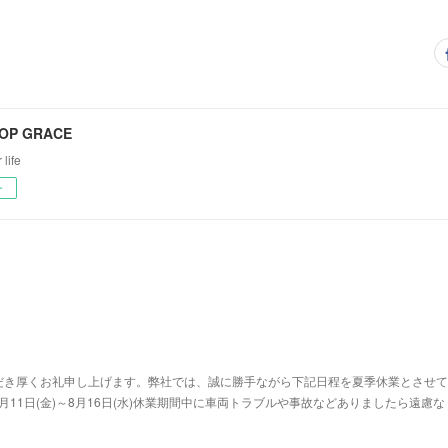
OP GRACE
 life
ー
だき厚くお礼申し上げます。弊社では、誠に勝手ながら下記日程を夏季休業とさせて
8月11日(金)～8月16日(水)休業期間中に車両トラブルや事故などありましたら遠慮