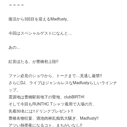
＝＝＝＝
復活から3回目を迎えるMadfusty。
今回はスペシャルゲストになんと…
あの…
紅音ほたる、が豊橋初上陸!!
ファン必見のショウから、トークまで…見逃し厳禁!!
さらにDJ、ライブはジャンルレスなMadfustyらしいラインナ
ップ。
震源地は豊橋駅前地下の聖地、clubBIRTH!
そして今回もRUNTHC Tシャツ着用で入場の方、
先着30名には1ドリンクプレゼント!!
豊橋名物狂宴、酒池肉林乱痴気大騒ぎ、Madfusty!!
アツい熱帯夜になるコト、まちがいなし!!